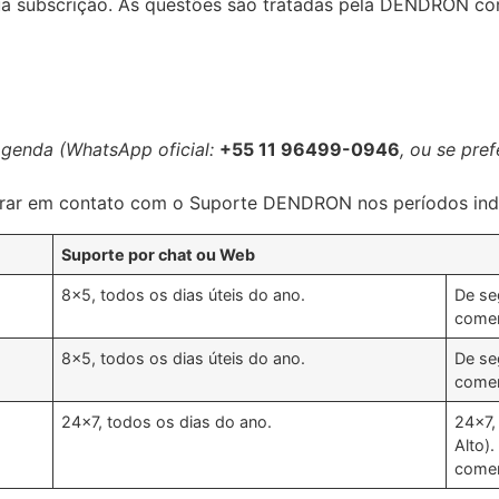
sua subscrição. As questões são tratadas pela DENDRON c
agenda (WhatsApp oficial:
+55 11 96499-0946
, ou se pref
trar em contato com o Suporte DENDRON nos períodos ind
Suporte por chat ou Web
8×5, todos os dias úteis do ano.
De se
comer
8×5, todos os dias úteis do ano.
De se
comer
24×7, todos os dias do ano.
24×7,
Alto)
comer