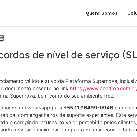
Quem Somos
Celu
e
ordos de nível de serviço (S
enciamento válido e ativo da Plataforma Supernova, inclus
te documento descrito no link
https://www.dendron.com.br/
forma Supernova, bem como do seu ambiente free.
rma mande um whatsapp para
+55 11 96499-0946
e crie seu
pida, com engenheiros de suporte experientes. Este servi
do e corrigindo lacunas no valor percebido pelos clientes
udando a evitar e minimizar o impacto de mau comportam