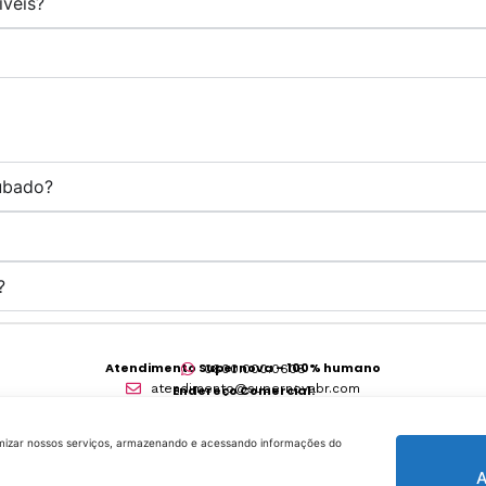
íveis?
oubado?
?
?
Atendimento Supernova – 100% humano
0800.000.0608
atendimento@supernovabr.com
Endereço Comercial:
Av. Das Nações Unidas, 14401 – 10º andar, cj 1011
Várzea de Baixo São Paulo – SP – CEP 04730-090
CNPJ: 11.304.354/0002-27
timizar nossos serviços, armazenando e acessando informações do
A