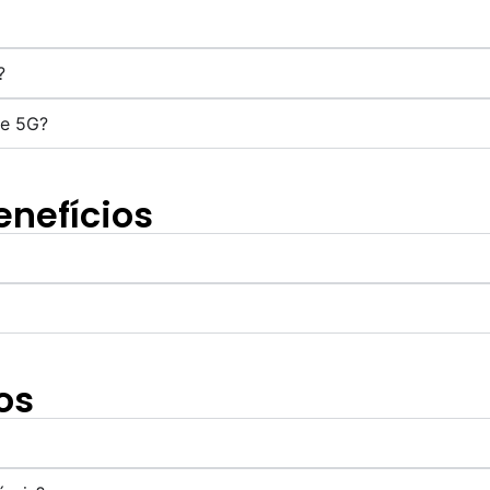
?
de 5G?
enefícios
os