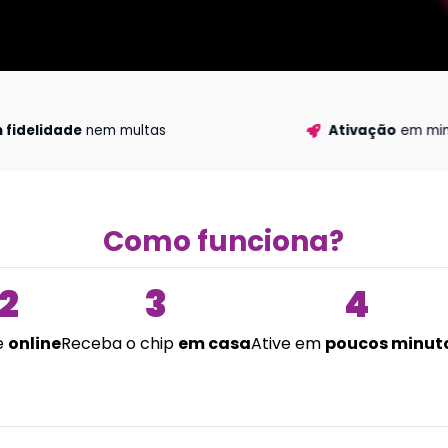
 fidelidade
nem multas
Ativação
em min
Como funciona?
2
3
4
e
online
Receba o chip
em casa
Ative em
poucos minut