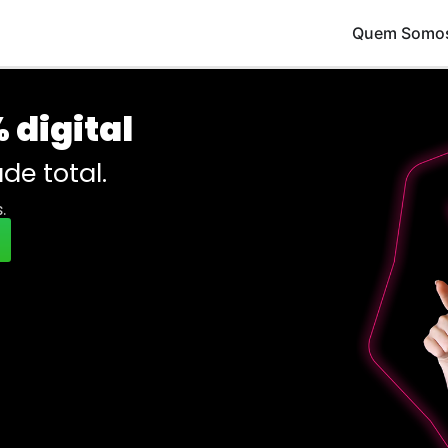
Quem Somo
 digital
de total.
.