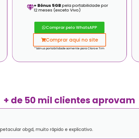
+ Bônus 5GB
pela portabilidade por
12 meses (exceto Vivo)
Comprar pelo WhatsAPP
Comprar aqui no site
* bônus portabilidade somente para Claro e Tim
+ de 50 mil clientes aprovam
etacular obgd, muito rápido e explicativo.