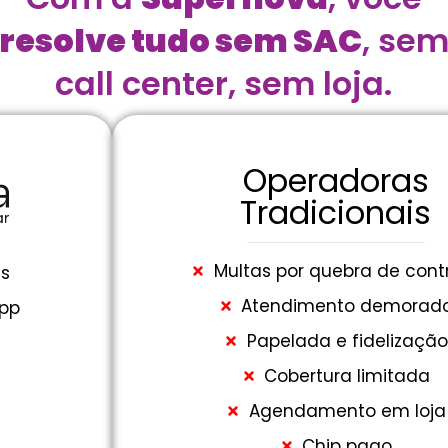
resolve tudo sem SAC
, se
call center, sem loja.
Operadoras
Tradicionais
Multas por quebra de cont
as
Atendimento demorad
pp
Papelada e fidelização
Cobertura limitada
Agendamento em loja
Chip pago