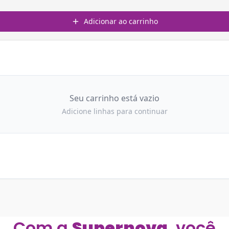
Com a
Supernova
, você