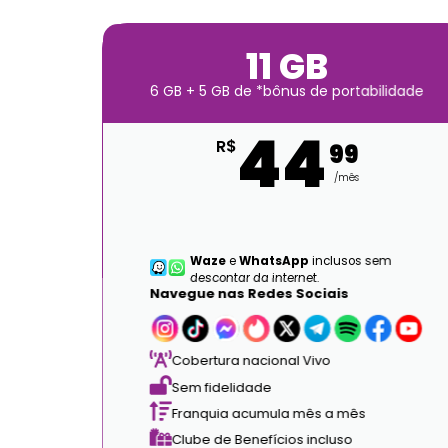
11 GB
6 GB + 5 GB de *bônus de portabilidade
44
R$
99
/mês
m
Waze
e
WhatsApp
inclusos sem
descontar da internet.
Navegue nas Redes Sociais
Cobertura nacional Vivo
Sem fidelidade
Franquia acumula mês a mês
Clube de Benefícios incluso