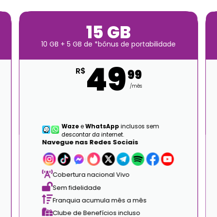
15 GB
10 GB + 5 GB de *bônus de portabilidade
49
R$
99
/mês
Waze
e
WhatsApp
inclusos sem
descontar da internet.
Navegue nas Redes Sociais
Cobertura nacional Vivo
Sem fidelidade
Franquia acumula mês a mês
Clube de Benefícios incluso