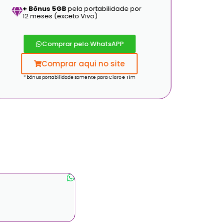
+ Bônus 5GB
pela portabilidade por
12 meses (exceto Vivo)
Comprar pelo WhatsAPP
Comprar aqui no site
* bônus portabilidade somente para Claro e Tim
* b
Simone Silva
Eu já devia ter acessado a Supern
da internet. Tava com receito de 