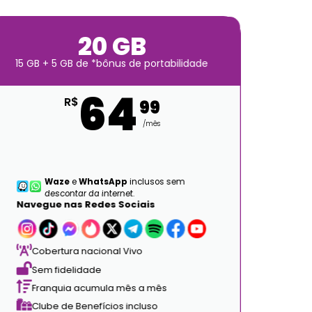
20 GB
15 GB + 5 GB de *bônus de portabilidade
64
R$
99
/mês
Waze
e
WhatsApp
inclusos sem
descontar da internet.
Navegue nas Redes Sociais
Nave
Cobertura nacional Vivo
Co
Sem fidelidade
Se
Franquia acumula mês a mês
Fr
Clube de Benefícios incluso
Cl