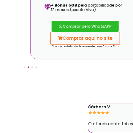
+ Bônus 5GB
pela portabilidade por
12 meses (exceto Vivo)
Comprar pelo WhatsAPP
Comprar aqui no site
* bônus portabilidade somente para Claro e Tim
 Tim
Bárbara V.
melhor que as tradicionais do
O atendimento foi esp