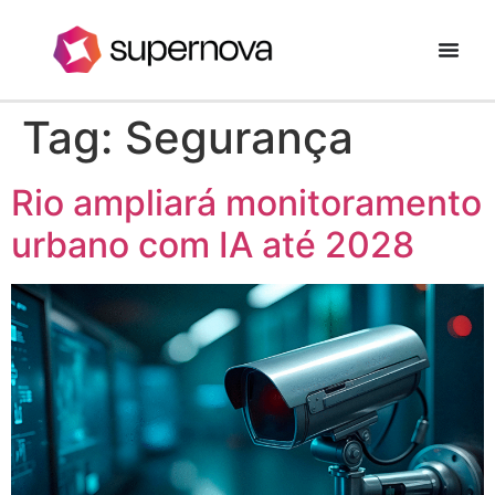
Tag:
Segurança
Rio ampliará monitoramento
urbano com IA até 2028