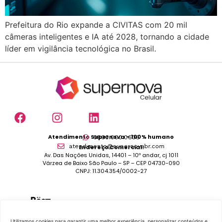
Prefeitura do Rio expande a CIVITAS com 20 mil
câmeras inteligentes e IA até 2028, tornando a cidade
líder em vigilância tecnológica no Brasil.
Atendimento Supernova – 100% humano
0800.000.0608
atendimento@supernovabr.com
Endereço Comercial:
Av. Das Nações Unidas, 14401 – 10º andar, cj 1011
Várzea de Baixo São Paulo – SP – CEP 04730-090
CNPJ: 11.304.354/0002-27
Utilizamos cookies para garantir uma melhor experiência, personalizar conteúdos e