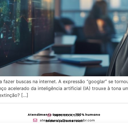
a fazer buscas na internet. A expressão “googlar” se torn
ço acelerado da inteligência artificial (IA) trouxe à tona
extinção? […]
Atendimento Supernova – 100% humano
0800.000.0608
atendimento@supernovabr.com
Endereço Comercial:
Av. Das Nações Unidas, 14401 – 10º andar, cj 1011