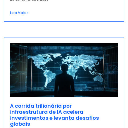
Leia Mais >
A corrida trilionária por
infraestrutura de IA acelera
investimentos e levanta desafios
globais