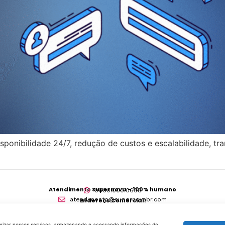
onibilidade 24/7, redução de custos e escalabilidade, t
Atendimento Supernova – 100% humano
0800.000.0608
atendimento@supernovabr.com
Endereço Comercial:
Av. Das Nações Unidas, 14401 – 10º andar, cj 1011
Várzea de Baixo São Paulo – SP – CEP 04730-090
CNPJ: 11.304.354/0002-27
timizar nossos serviços, armazenando e acessando informações do